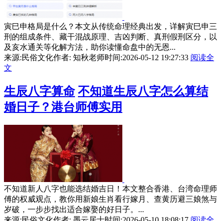
寅巳申格局是什么？本文从传统命理经典出发，详解寅巳申三
刑的组成条件、藏干混战原理、吉凶判断、真刑假刑区分，以
及亥水通关等化解方法，助你读懂命盘中的无恩...
来源:民俗文化
作者: 知秋老师
时间:2026-05-12 19:27:33
阅读全
文
生辰八字算命
不知道生辰八字怎么算结
婚日子？港台师傅实用
不知道新人八字也能选结婚吉日！本文整合香港、台湾命理师
傅的权威观点，教你用新娘生肖看行嫁月、查黄历避三娘煞与
岁破，一步步找出适合嫁娶的好日子。...
来源:民俗文化
作者: 墨云居士
时间:2026-05-10 18:08:17
阅读全