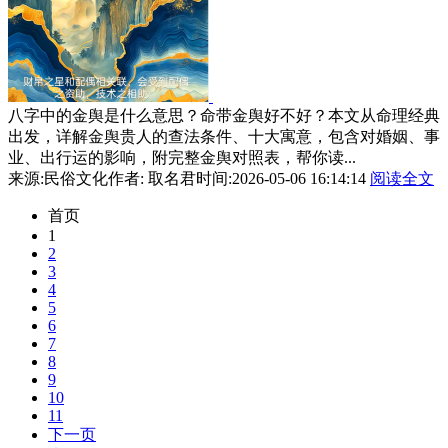
八字中的金舆是什么意思？命带金舆好不好？本文从命理经典
出发，详解金舆贵人的查法条件、十大寓意，包含对婚姻、事
业、出行运的影响，附完整金舆对照表，帮你读...
来源:民俗文化
作者: 取名君
时间:2026-05-06 16:14:14
阅读全文
首页
1
2
3
4
5
6
7
8
9
10
11
下一页