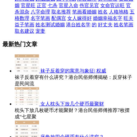
姻
官星旺
正官
七杀
官星入命
伤官见官
女命官运旺
官
杀混杂
八字命理
取名推荐
笔画看婚姻
姓名
人格地格
五
格数理
名字笔画
配偶宫
女人嫁得好
婚姻幸福名字
旺夫
益子笔画
姓名测试婚姻
港台姓名学
的
好丈夫
姓名笔画
取名建议
宠妻
最新热门文章
袜子反着穿的寓意与象征| 权威
袜子反着穿有什么讲究？港台民俗师傅揭秘：反穿袜子
是民间流
女人枕头下放几个硬币最聚财
枕头下放几枚硬币才能聚财？港台民俗师傅推荐7枚摆
成“七星聚
床角放四个硬币有什么讲究？