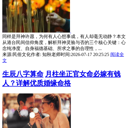
同样是拜神许愿，为何有人心想事成，有人却毫无动静？本文
从港台民间信仰角度，解析拜神灵验与否的三个核心关键：心
念纯净度、自身福德基础、所求之事的合理性，...
来源:民俗文化
作者: 知秋老师
时间:2026-07-17 20:25:25
阅读全
文
生辰八字算命
月柱坐正官女命必嫁有钱
人？详解优质婚缘命格