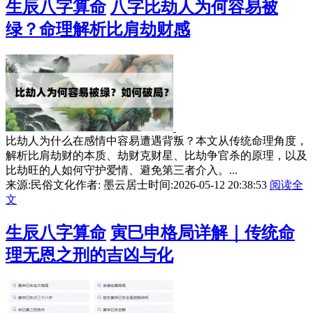
生辰八字算命
八字比劫人为何容易被
绿？命理解析比肩劫财感
比劫人为什么在感情中容易遭遇背叛？本文从传统命理角度，
解析比肩劫财的本质、劫财克财星、比劫争官杀的原理，以及
比劫旺的人如何守护爱情、避免第三者介入。...
来源:民俗文化
作者: 墨云居士
时间:2026-05-12 20:38:53
阅读全
文
生辰八字算命
寅巳申格局详解｜传统命
理无恩之刑的吉凶与化