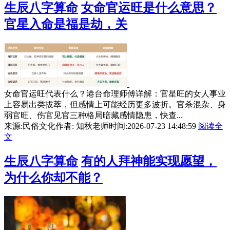
生辰八字算命
女命官运旺是什么意思？
官星入命是福是劫，关
女命官运旺代表什么？港台命理师傅详解：官星旺的女人事业
上容易出类拔萃，但感情上可能经历更多波折。官杀混杂、身
弱官旺、伤官见官三种格局暗藏感情隐患，快查...
来源:民俗文化
作者: 知秋老师
时间:2026-07-23 14:48:59
阅读全
文
生辰八字算命
有的人拜神能实现愿望，
为什么你却不能？