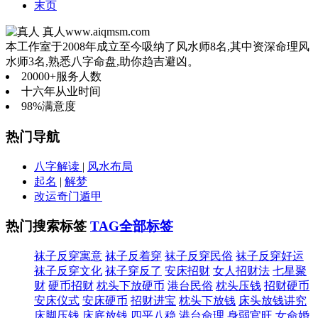
末页
真人
www.aiqmsm.com
本工作室于2008年成立至今吸纳了风水师8名,其中资深命理风
水师3名,熟悉八字命盘,助你趋吉避凶。
20000+
服务人数
十六年
从业时间
98%
满意度
热门导航
八字解读
|
风水布局
起名
|
解梦
改运奇门遁甲
热门搜索标签
TAG全部标签
袜子反穿寓意
袜子反着穿
袜子反穿民俗
袜子反穿好运
袜子反穿文化
袜子穿反了
安床招财
女人招财法
七星聚
财
硬币招财
枕头下放硬币
港台民俗
枕头压钱
招财硬币
安床仪式
安床硬币
招财进宝
枕头下放钱
床头放钱讲究
床脚压钱
床底放钱
四平八稳
港台命理
身弱官旺
女命婚