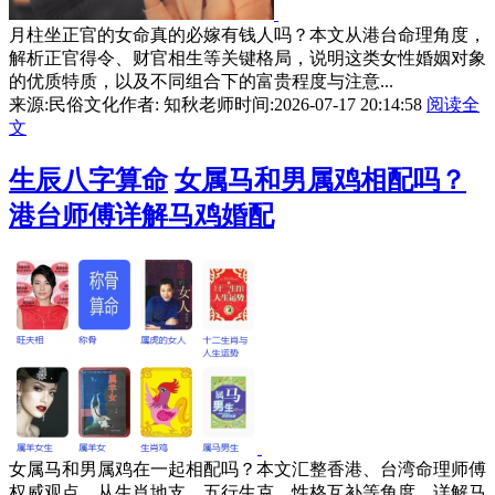
月柱坐正官的女命真的必嫁有钱人吗？本文从港台命理角度，
解析正官得令、财官相生等关键格局，说明这类女性婚姻对象
的优质特质，以及不同组合下的富贵程度与注意...
来源:民俗文化
作者: 知秋老师
时间:2026-07-17 20:14:58
阅读全
文
生辰八字算命
女属马和男属鸡相配吗？
港台师傅详解马鸡婚配
女属马和男属鸡在一起相配吗？本文汇整香港、台湾命理师傅
权威观点，从生肖地支、五行生克、性格互补等角度，详解马