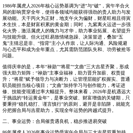
1986年属虎人2026年核心运势基调为“进”与“破”，寅午半合火
局的影响贯穿全年，使得各领域均能获得强劲的贵人助力与发
展动能。天干丙火为正财，地支午火为偏财，财星旺相且得寅
木生扶，本是财富积累的黄金期；同时，九紫离火运进一步强
化火势，激活属虎人的魄力与才华，助力事业拓展、名望提升
与技能升级。但火过旺易致情绪急躁、决策冒进，叠加“五
鬼”主猜忌是非、“指背”主小人作祟，让人际沟通、风险规避
与心态平和成为全年重点，尤其需防范团队失和、功劳被抢等
问题。
值得庆幸的是，本年“禄勋”“将星”“文曲”三大吉星齐聚，形成
强大助力矩阵：“禄勋”主事业福禄，助力晋升加薪、权责提
升；“将星”赋予领导力与决断力，让管理层能扩权握实、普通
职员能担当核心项目；“文曲”加持学习与创作能力，考证进
修、技能变现通过率大幅提升。整体来看，2026年是机遇远大
于挑战的“转运黄金年”，是事业突破、财富增值的关键期，只
要秉持“稳扎稳打、谨言慎行”的原则，避开是非陷阱，就能充
分把握合局与吉星助力，实现全年运势的跨越式提升。
二、事业运势：合局催贵遇良机，稳步推进易突破
86年属虎人2026年事业运势受寅午合局与三大吉星双重加持，