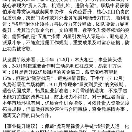
核心表现为“贵人云集、机遇扎堆、进阶有望”。职场中易获得
伯乐领导赏识与默契同事协作，有岗位晋升、核心项目负责的
优质机会，跨部门协作或对外业务拓展均能借力打力、顺利推
进；“将星”附体让领导力与执行力充分释放，团队凝聚力显著
提升，尤其适合政企合作、文旅项目、数字化升级等领域的突
破。需警惕的是“五鬼”“指背”凶星引发的人际是非，避免卷入
派系斗争，不随意泄露工作规划，重要成果及时留存证据，防
止功劳被窃取。
从发展阶段来看，上半年（1-6月）木火相生，事业势头强
劲，2-3月对接重要合作时主动亮明过往成果，易获甲方认
可；6月是晋升或优质跳槽的黄金窗口，薪资涨幅有望超
15%，但建议“骑驴找马”，避免裸辞冒险。下半年（7-12月）
火势渐缓但气场稳固，9-11月将迎来“量变到质变”的突破期，
适合巩固成果、拓展副业新赛道；8月需谨慎避坑，不接手超
出能力范围的跨界项目，防止吃力不讨好。对于创业者而言，
本年市场环境有利，优质合作机会增多，可依托贵人资源适度
拓展规模，但需做好风险评估与合同审核，避免凭感情办事，
远离无合同的口头合作。
【事业提升建议】：佩戴“虎马迎禄贵人手链”增强贵人运，化