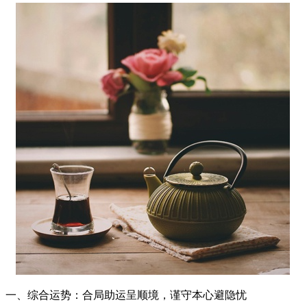
一、综合运势：合局助运呈顺境，谨守本心避隐忧