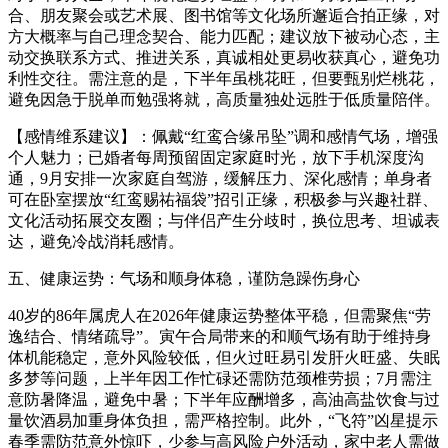
合、朋友聚会或艺术展、图书馆等文化场所邂逅合拍正缘，对
方大概率与自己理念契合、能力匹配；建议放下被动心态，主
动交换联系方式、推进关系，真诚相处更易收获真心，避免功
利性交往。需注意的是，下半年虽桃花旺，但要甄别烂桃花，
避免因急于脱单而勉强将就，高质量独处远胜于低质量陪伴。
【感情维系建议】：佩戴“红鸾合缘吊坠”调和感情气场，增强
个人魅力；已婚者每周预留固定家庭时光，放下手机深度沟
通，9月安排一次家庭自驾游，缓解压力、深化感情；单身者
可在卧室摆放“红鸾赐祐福袋”招引正缘，积极参与兴趣社群、
文化活动拓展交友圈；与伴侣产生分歧时，换位思考、坦诚表
达，避免冷战消耗感情。
五、健康运势：气场和顺身体稳，谨防急躁伤身心
40岁的86年属虎人在2026年健康运势整体平稳，但需聚焦“劳
逸结合、情绪疏导”。寅午合局带来的和顺气场有助于维持身
体机能稳定，意外风险较低，但火过旺易引发肝火旺盛、失眠
多梦等问题，上半年因工作忙碌还需防范颈椎劳损；7月需注
意防暑降温，避免中暑；下半年应酬增多，高油高盐饮食与过
量饮酒易加重身体负担，需严格控制。此外，“飞符”凶星提示
春季需防范意外惊吓，少参与高风险户外活动，家中老人需做