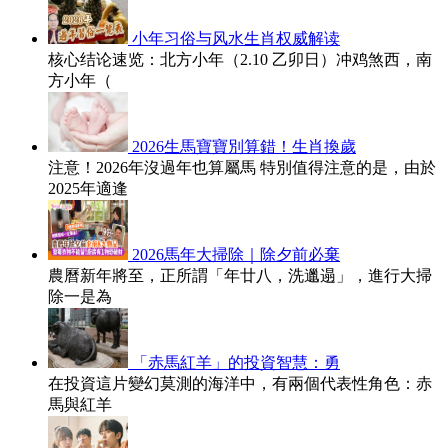
小年习俗与风水生肖权威解读
核心结论速览：北方小年（2.10 乙卯日）冲鸡煞西，南
方小年（
2026生馬寶寶別算錯！生肖換歲
注意！2026年沒過年也算屬馬 特別值得注意的是，由於
2025年適逢
2026馬年大掃除｜除夕前必棄
農曆新年將至，正所謂「年廿八，洗邋遢」，進行大掃
除一是為
「赤馬紅羊」的投資智慧：勇
在投資這片變幻莫測的海洋中，有兩個代表性角色：赤
馬與紅羊