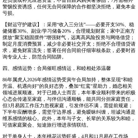
还负债或补充应急资金，不盲目跟风购买奢侈品；7月需格外
警惕投资诱惑，任何无合同保障的合作都坚决拒绝，避免本金
亏损。
【财运守护建议】：采用“收入三分法”——必要开支50%、稳
健储蓄30%、副业/学习储备20%，合理规划财富；家中正南方
摆放“聚宝稳固摆件”增强财气，远离高风险投资与网络借贷；
制定月度消费预算，减少非必要社交开支；拒绝不合理借贷请
求，避免财富流失；签署任何合同前仔细审核条款，必要时咨
询专业人士，防范合同陷阱。
四、感情运势：合局催旺感情运，和睦相处添温馨
86年属虎人2026年感情运势受寅午合局加持，整体呈现“和睦
升温、机遇向好”的良好态势，叠加“红鸾”星助力，婚恋相关
领域进展顺遂。对于已婚人士而言，本年事业顺利带来的积极
心态会传递至家庭，与伴侣沟通顺畅，能共同分担家庭责任，
但3月易因工作压力忽视家庭，引发伴侣不满，需提前规避；
下半年应酬增多，需坚守边界感，避免暧昧纠缠，坦诚沟通是
维系感情的核心。此外，本年与子女、长辈的关系较为和睦，
可借家庭聚会、短途旅行增进亲情联结。
对于单身人士，本年桃花运势旺盛，4月和11月易在工作场