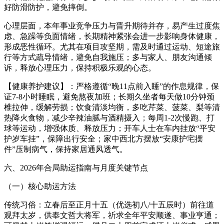
好防滑防护，避免摔倒。
心理层面，本年事业竞争压力与晋升期待并存，易产生过度焦
虑、急躁等负面情绪，长期精神紧张会进一步影响身体健康，
形成恶性循环。尤其在项目攻坚期，需及时通过运动、短途旅
行等方式疏导情绪，避免自我施压；多与家人、朋友沟通倾
诉，释放心理压力，保持积极乐观的心态。
【健康养护建议】：严格遵循“晚11点前入睡”的作息规律，保
证7-8小时睡眠，避免熬夜加班；长期久坐者每天做10分钟颈
椎拉伸，缓解劳损；饮食清淡均衡，多吃芹菜、菠菜、梨等清
热降火食物，减少辛辣油腻与酒精摄入；每周1-2次慢跑、打
球等运动，增强体质、释放压力；开车人士在车内挂放“平安
护岁车挂”，保障出行安全；家中西北方摆放“安康护宅摆
件”压制病气，保持家居通风透气。
六、2026年合局助运指南与月度关键节点
（一）核心助运方法
传统习俗：立春后至正月十五（优选初八/十五辰时）前往道
观拜太岁，供奉文哲大将军，祈求全年平安顺遂、事业亨通；