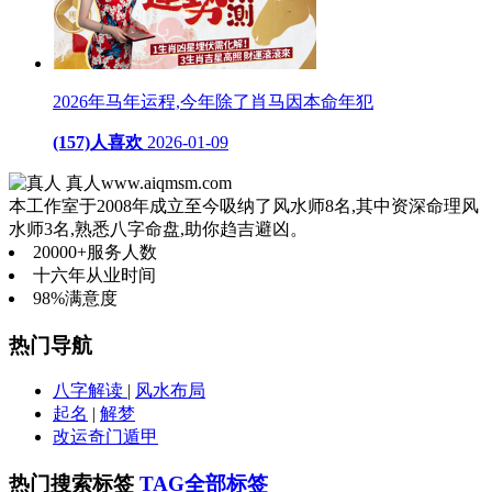
2026年马年运程,今年除了肖马因本命年犯
(157)人喜欢
2026-01-09
真人
www.aiqmsm.com
本工作室于2008年成立至今吸纳了风水师8名,其中资深命理风
水师3名,熟悉八字命盘,助你趋吉避凶。
20000+
服务人数
十六年
从业时间
98%
满意度
热门导航
八字解读
|
风水布局
起名
|
解梦
改运奇门遁甲
热门搜索标签
TAG全部标签