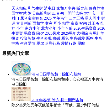
天人相应
和气生财
清屯日
家和万事兴
断舍离
修身养性
国学智慧
除旧布新
和睦四瑞
初一開門吉時
大年
初一开
财门
属马宝宝姓名
2026 丙午马年
三才五格
男人耳小
财
运
富贵判断
面相学
贫穷
耳小
相学
富贵
祝融
灶王爷
灶
神
小年
南方小年
北方小年
小年习俗
2026生馬寶寶
2026
生寶寶
馬寶寶
除夕
2026风水
2026馬年大掃除
赤馬紅羊
投資
投資智慧
生肖表現
暗戀
屬兔
生肖戀愛
屬狗
生肖
性格
生肖愛情
屬虎
暗戀行為
愛情行為
屬蛇
最新热门文章
清屯日国学智慧：除旧布新纳
清屯日国学智慧：除旧布新纳和睦，心安福至万事兴清
屯日除旧
2026年春节[除夕/初一開門吉時
除夕當天吃完年夜飯通常都會「守歲」至少到子時結