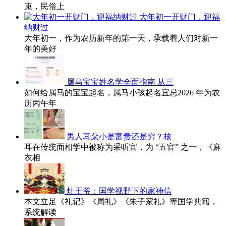
束，民俗上
大年初一开财门，迎福
纳财过
大年初一，作为农历新年的第一天，承载着人们对新一
年的美好
属马宝宝姓名学全面指南 从三
如何给属马的宝宝起名，属马小孩起名宜忌2026 年为农
历丙午年
男人耳朵小是富贵还是穷？核
耳在传统面相学中被称为采听官，为 “五官” 之一，《麻
衣相
灶王爷：国学视野下的家神信
本文立足《礼记》《周礼》《朱子家礼》等国学典籍，
系统解读