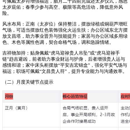
可佩戴太岁符增强福运，腊月二十四前完成还太岁仪式，感恩
太岁庇佑；春季少参与高空、极限等高危活动，降低意外风
险。
风水布局：正南（太岁位）保持整洁，摆放绿植或铜葫芦增旺
气场，可适当摆放红色装饰强化火运生扶；办公区域东北方摆
放文昌塔，助力事业晋升与技能提升；家居与办公区域多用绿
色、木色等属性色调，契合命格气场，调和急躁情绪。
吉祥物加持：贴身佩戴“虎马迎禄贵人吊坠”或“虎马迎禄手
链”趋吉避凶，前者助力事业财运与护身，后者增强贵人运与
感情和谐；家中床头柜摆放“平安吉宏锦盒”，强化平安气场与
福运；职场可佩戴“文昌贵人符”，提升专业能力与沟通效率。
（二）月度关键节点提示