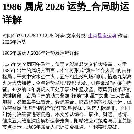
1986 属虎 2026 运势_合局助运
详解
时间:2025-12-26 13:12:26
阅读:
文章分类:
生肖星座运势
作者:
2026年运势
1986年属虎人2026年运势及运程详解
2026年为农历丙午马年，值守太岁星君为文哲大将军，对于
1986年出生的属虎人而言，本年将形成“寅午半合火局”的吉祥
格局，干支中寅木生午火，五行相生致气场和顺，恰逢九紫离
火运大势加持，全年运势呈现“厚积薄发、机遇爆发”的核心特
征。40岁的86年属虎人正处于事业中坚攻坚、家庭责任承压的
关键阶段，合局带来的助力叠加“禄勋”“将星”“文曲”三大吉星
加持，易催生事业晋升、资源整合、财富积累等积极态势，但
亦需警惕“五鬼”“指背”“官符”凶星侵扰，防范人际是非、合同
纠纷与决策冒进等问题。本文将从综合、事业、财运、感情、
健康五大维度深度解析运势走向，附精准应对策略与月度关键
节点提示，助86年属虎人把握黄金机遇、平稳实现突破。