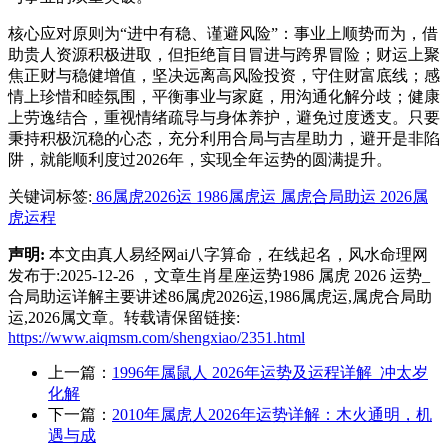
核心应对原则为“进中有稳、谨避风险”：事业上顺势而为，借
助贵人资源积极进取，但拒绝盲目冒进与跨界冒险；财运上聚
焦正财与稳健增值，坚决远离高风险投资，守住财富底线；感
情上珍惜和睦氛围，平衡事业与家庭，用沟通化解分歧；健康
上劳逸结合，重视情绪疏导与身体养护，避免过度透支。只要
秉持积极沉稳的心态，充分利用合局与吉星助力，避开是非陷
阱，就能顺利度过2026年，实现全年运势的圆满提升。
关键词标签:
86属虎2026运
1986属虎运
属虎合局助运
2026属
虎运程
声明:
本文由真人易经网ai八字算命，在线起名，风水命理网
发布于:2025-12-26 ，文章生肖星座运势1986 属虎 2026 运势_
合局助运详解主要讲述86属虎2026运,1986属虎运,属虎合局助
运,2026属文章。转载请保留链接:
https://www.aiqmsm.com/shengxiao/2351.html
上一篇：
1996年属鼠人 2026年运势及运程详解_冲太岁
化解
下一篇：
2010年属虎人2026年运势详解：木火通明，机
遇与成