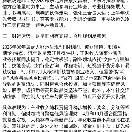
解职场是非；办公区域东北方摆放文昌塔、正东方摆放绿植，
借方位能量助力事业；主动参与行业峰会、专业社群拓展人
脉，多与属马、属狗的伙伴走动，强化三合贵人运；上半年优
先考取职业证书，夯实专业能力，为进阶铺路；重要决策先冷
静三天再敲定，避免冲动冒进。
三、财运运势：财星旺相有支撑，合理规划易积累
2026年86年属虎人财运呈现“正财稳固、偏财谨慎、积累可
期”的特点。流年财星双旺且得生扶，正财收入随事业晋升、
业务拓展同步提升，稳定性极强；副业领域依托“文曲”吉星加
持，技能变现（如行业咨询、课程培训、短视频干货分享）易
获突破，5月和12月大概率斩获首笔副业收入。但需警惕“耗
财”风险与高风险投资陷阱，“官符”凶星提示需防范合同纠纷
导致的财富流失，同时避免合伙投资、加盟项目等不确定风
险，股票、虚拟币等高风险品类坚决不碰。此外，本年社交活
动增多，需控制人情往来与面子消费，防止不必要开支剧增。
具体表现为：主业收入随权责提升稳步增长，奖金、分红等福
利可期；偏财领域可聚焦低风险理财，4月和10月适合配置指
数基金定投、大额存单等稳健产品，年化收益虽不高但胜在稳
妥。需注意的是，意外之财（如回款、奖金）到手后，优先偿