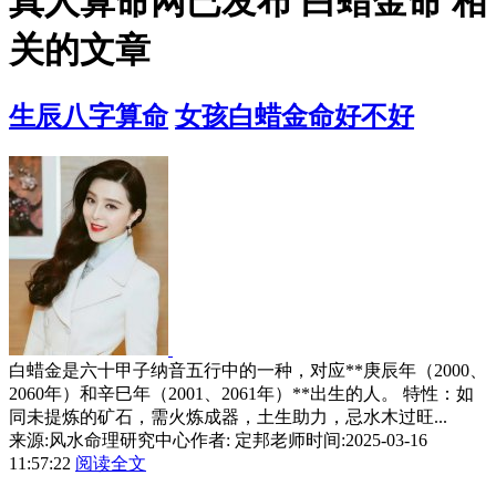
真人算命网已发布 白蜡金命 相
关的文章
生辰八字算命
女孩白蜡金命好不好
白蜡金是六十甲子纳音五行中的一种，对应**庚辰年（2000、
2060年）和辛巳年（2001、2061年）**出生的人。 特性：如
同未提炼的矿石，需火炼成器，土生助力，忌水木过旺...
来源:风水命理研究中心
作者: 定邦老师
时间:2025-03-16
11:57:22
阅读全文