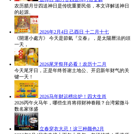
农历腊月廿四送神日是传统重要民俗，本文详解送神日
的起源、
2026年2月4日 己酉日 十二月十七
《開運小處方》 今天是節氣『立春』，是太陽曆法的頭
一天，
2026尾牙祭拜必看！农历十二月
今天尾牙日，正是年终答谢土地公、开启新年财气的关
键一天！
2026马年财运榜出炉！四大生肖
2026丙午火马年，哪些生肖将得财神眷顾？台湾紫微斗
数名家张盛
立春穿衣大忌！这三种颜色2月