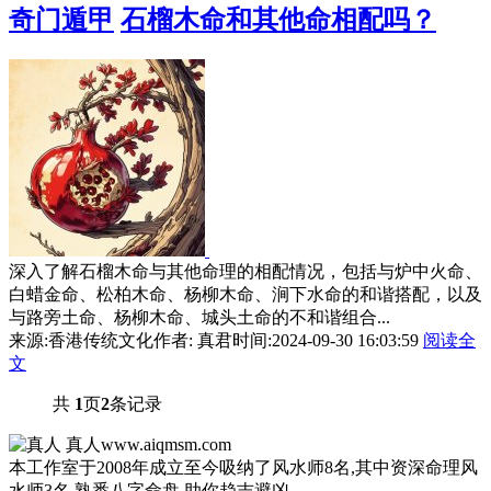
奇门遁甲
石榴木命和其他命相配吗？
深入了解石榴木命与其他命理的相配情况，包括与炉中火命、
白蜡金命、松柏木命、杨柳木命、涧下水命的和谐搭配，以及
与路旁土命、杨柳木命、城头土命的不和谐组合...
来源:香港传统文化
作者: 真君
时间:2024-09-30 16:03:59
阅读全
文
共
1
页
2
条记录
真人
www.aiqmsm.com
本工作室于2008年成立至今吸纳了风水师8名,其中资深命理风
水师3名,熟悉八字命盘,助你趋吉避凶。