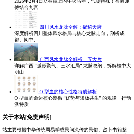
2026年2月4日立春撞上丙午火马年，气场特殊！香港师
傅结合九宫
四川风水龙脉全解：揭秘天府
深度解析四川整体风水格局与核心龙脉走向，剖析成
都、阆中、
广西风水龙脉全解析：五大片
详解广西 “弧形聚气、三水汇局” 龙脉总纲，拆解桂中大
明山
O 型血的核心性格特质解析
O 型血的命运核心遵循 “优势与短板共生” 的规律：行动
派特质
关于本站[免责声明]
站主要根据中华传统周易学或民间流传的民俗、占卜书籍整