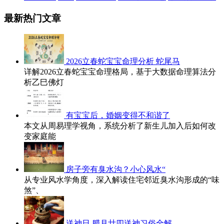
最新热门文章
2026立春蛇宝宝命理分析 蛇尾马
详解2026立春蛇宝宝命理格局，基于大数据命理算法分
析乙巳佛灯
有宝宝后，婚姻变得不和谐了
本文从周易理学视角，系统分析了新生儿加入后如何改
变家庭能
房子旁有臭水沟？小心风水“
从专业风水学角度，深入解读住宅邻近臭水沟形成的“味
煞”、
送神日 腊月廿四送神习俗全解