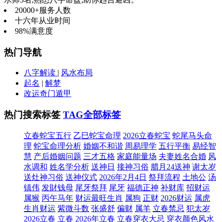
20000+
服务人数
十六年
从业时间
98%
满意度
热门导航
八字解读
|
风水布局
起名
|
解梦
改运奇门遁甲
热门搜索标签
TAG全部标签
立春蛇宝五行
乙巳蛇宝命理
2026立春蛇宝
蛇尾马头命
理
蛇宝命理分析
婚姻不和谐
周易理学
五行平衡
易经智
慧
产后婚姻问题
三才五格
家庭能量场
夫妻姓名合婚
风
水调和
姓名学分析
送神日
接神习俗
腊月24送神
谢太岁
送灶神习俗
送神仪式
2026年2月4日
祭拜流程
土地公
汤
镇伟
发財钱母
尾牙祭拜
尾牙
福德正神
补财库
招财运
属猴
丙午马年
财运最旺生肖
属狗
正财
2026财运
属虎
生肖财运
紫微斗数
张盛舒
偏财
属羊
立春禁忌
犯太岁
2026立春
立春
2026年立春
立春穿衣大忌
穿衣颜色风水