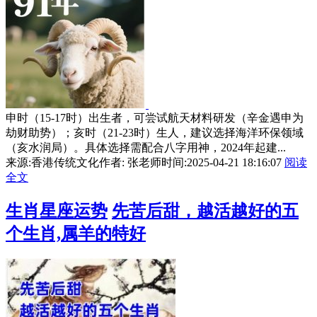
申时（15-17时）出生者，可尝试航天材料研发（辛金遇申为
劫财助势）；亥时（21-23时）生人，建议选择海洋环保领域
（亥水润局）。具体选择需配合八字用神，2024年起建...
来源:香港传统文化
作者: 张老师
时间:2025-04-21 18:16:07
阅读
全文
生肖星座运势
先苦后甜，越活越好的五
个生肖,属羊的特好