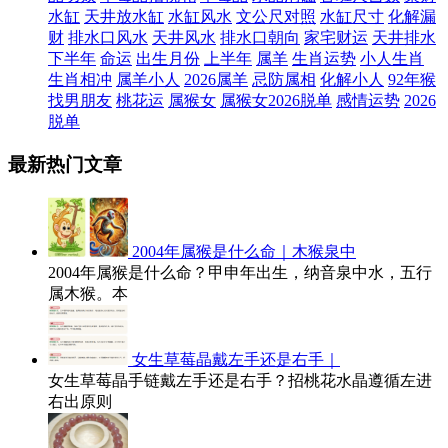
水缸
天井放水缸
水缸风水
文公尺对照
水缸尺寸
化解漏
财
排水口风水
天井风水
排水口朝向
家宅财运
天井排水
下半年
命运
出生月份
上半年
属羊
生肖运势
小人生肖
生肖相冲
属羊小人
2026属羊
忌防属相
化解小人
92年猴
找男朋友
桃花运
属猴女
属猴女2026脱单
感情运势
2026
脱单
最新热门文章
2004年属猴是什么命｜木猴泉中
2004年属猴是什么命？甲申年出生，纳音泉中水，五行
属木猴。本
女生草莓晶戴左手还是右手｜
女生草莓晶手链戴左手还是右手？招桃花水晶遵循左进
右出原则