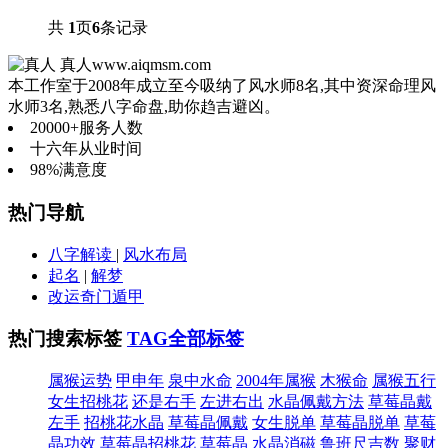
共
1
页
6
条记录
真人
www.aiqmsm.com
本工作室于2008年成立至今吸纳了风水师8名,其中资深命理风
水师3名,熟悉八字命盘,助你趋吉避凶。
20000+
服务人数
十六年
从业时间
98%
满意度
热门导航
八字解读
|
风水布局
起名
|
解梦
改运奇门遁甲
热门搜索标签
TAG全部标签
属猴运势
甲申年
泉中水命
2004年属猴
木猴命
属猴五行
女生招桃花
还是右手
左进右出
水晶佩戴方法
草莓晶戴
左手
招桃花水晶
草莓晶佩戴
女生脱单
草莓晶脱单
草莓
晶功效
草莓晶招桃花
草莓晶
水晶消磁
鲁班尺吉数
聚财