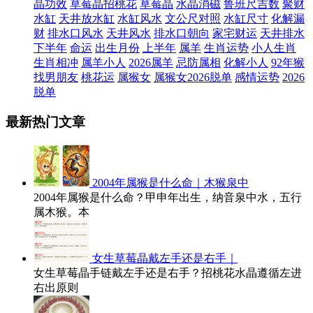
晶功效
草莓晶招桃花
草莓晶
水晶消磁
鲁班尺吉数
聚财
水缸
天井放水缸
水缸风水
文公尺对照
水缸尺寸
化解漏
财
排水口风水
天井风水
排水口朝向
家宅财运
天井排水
下半年
命运
出生月份
上半年
属羊
生肖运势
小人生肖
生肖相冲
属羊小人
2026属羊
忌防属相
化解小人
92年猴
找男朋友
桃花运
属猴女
属猴女2026脱单
感情运势
2026
脱单
最新热门文章
2004年属猴是什么命｜木猴泉中
2004年属猴是什么命？甲申年出生，纳音泉中水，五行
属木猴。本
女生草莓晶戴左手还是右手｜
女生草莓晶手链戴左手还是右手？招桃花水晶遵循左进
右出原则