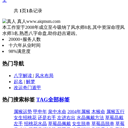
文
共
1
页
1
条记录
真人
www.aiqmsm.com
本工作室于2008年成立至今吸纳了风水师8名,其中资深命理风
水师3名,熟悉八字命盘,助你趋吉避凶。
20000+
服务人数
十六年
从业时间
98%
满意度
热门导航
八字解读
|
风水布局
起名
|
解梦
改运奇门遁甲
热门搜索标签
TAG全部标签
属猴运势
甲申年
泉中水命
2004年属猴
木猴命
属猴五行
女生招桃花
还是右手
左进右出
水晶佩戴方法
草莓晶戴
左手
招桃花水晶
草莓晶佩戴
女生脱单
草莓晶脱单
草莓