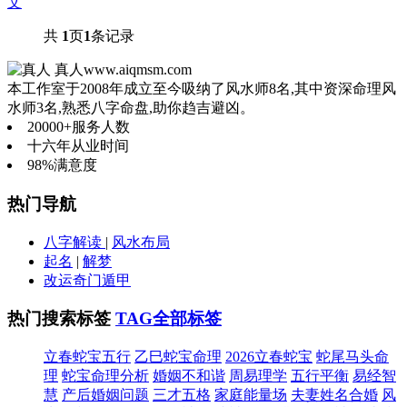
文
共
1
页
1
条记录
真人
www.aiqmsm.com
本工作室于2008年成立至今吸纳了风水师8名,其中资深命理风
水师3名,熟悉八字命盘,助你趋吉避凶。
20000+
服务人数
十六年
从业时间
98%
满意度
热门导航
八字解读
|
风水布局
起名
|
解梦
改运奇门遁甲
热门搜索标签
TAG全部标签
立春蛇宝五行
乙巳蛇宝命理
2026立春蛇宝
蛇尾马头命
理
蛇宝命理分析
婚姻不和谐
周易理学
五行平衡
易经智
慧
产后婚姻问题
三才五格
家庭能量场
夫妻姓名合婚
风