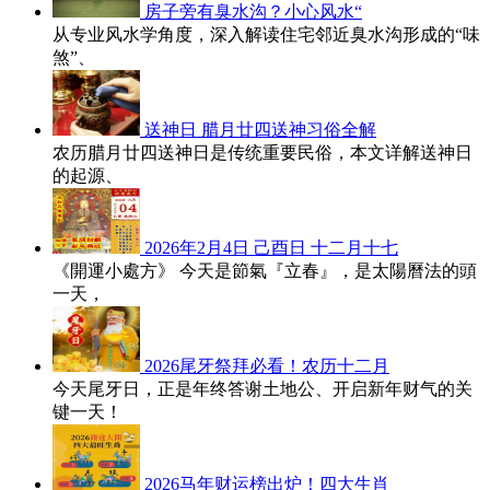
房子旁有臭水沟？小心风水“
从专业风水学角度，深入解读住宅邻近臭水沟形成的“味
煞”、
送神日 腊月廿四送神习俗全解
农历腊月廿四送神日是传统重要民俗，本文详解送神日
的起源、
2026年2月4日 己酉日 十二月十七
《開運小處方》 今天是節氣『立春』，是太陽曆法的頭
一天，
2026尾牙祭拜必看！农历十二月
今天尾牙日，正是年终答谢土地公、开启新年财气的关
键一天！
2026马年财运榜出炉！四大生肖