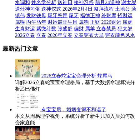
水调和
姓名学分析
送神日
接神习俗
腊月24送神
谢太岁
送灶神习俗
送神仪式
2026年2月4日
祭拜流程
土地公
汤
镇伟
发財钱母
尾牙祭拜
尾牙
福德正神
补财库
招财运
属猴
丙午马年
财运最旺生肖
属狗
正财
2026财运
属虎
生肖财运
紫微斗数
张盛舒
偏财
属羊
立春禁忌
犯太岁
2026立春
立春
2026年立春
立春穿衣大忌
穿衣颜色风水
最新热门文章
2026立春蛇宝宝命理分析 蛇尾马
详解2026立春蛇宝宝命理格局，基于大数据命理算法分
析乙巳佛灯
有宝宝后，婚姻变得不和谐了
本文从周易理学视角，系统分析了新生儿加入后如何改
变家庭能