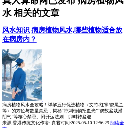
真人算命网已发布 病房植物风
水 相关的文章
风水知识
病房植物风水,哪些植物适合放
在病房内？
病房植物风水全攻略！详解五行优选植物（文竹/红掌/虎尾兰
等）的方位与数量禁忌，揭秘“带刺植物招血光”“偶数盆栽滞
阴气”等核心禁忌。附开运法则：卯时转盆迎...
来源:香港传统文化
作者: 真君
时间:2025-05-10 12:56:29
阅读全