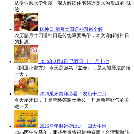
从专业风水学角度，深入解读住宅邻近臭水沟形成的“味
煞”、
送神日 腊月廿四送神习俗全解
农历腊月廿四送神日是传统重要民俗，本文详解送神日
的起源、
2026年2月4日 己酉日 十二月十七
《開運小處方》 今天是節氣『立春』，是太陽曆法的頭
一天，
2026尾牙祭拜必看！农历十二月
今天尾牙日，正是年终答谢土地公、开启新年财气的关
键一天！
2026马年财运榜出炉！四大生肖
2026丙午火马年，哪些生肖将得财神眷顾？台湾紫微斗