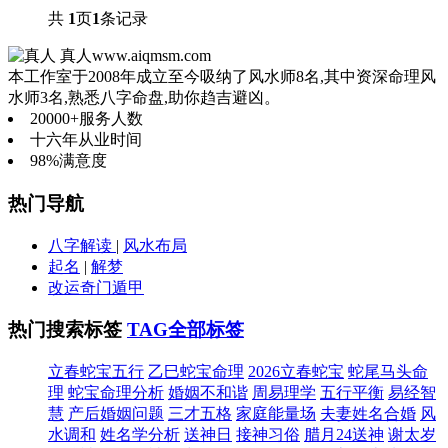
共
1
页
1
条记录
真人
www.aiqmsm.com
本工作室于2008年成立至今吸纳了风水师8名,其中资深命理风
水师3名,熟悉八字命盘,助你趋吉避凶。
20000+
服务人数
十六年
从业时间
98%
满意度
热门导航
八字解读
|
风水布局
起名
|
解梦
改运奇门遁甲
热门搜索标签
TAG全部标签
立春蛇宝五行
乙巳蛇宝命理
2026立春蛇宝
蛇尾马头命
理
蛇宝命理分析
婚姻不和谐
周易理学
五行平衡
易经智
慧
产后婚姻问题
三才五格
家庭能量场
夫妻姓名合婚
风
水调和
姓名学分析
送神日
接神习俗
腊月24送神
谢太岁