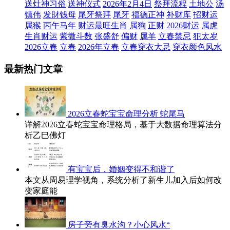
送灶神习俗
送神仪式
2026年2月4日
祭拜流程
土地公
汤
镇伟
发財钱母
尾牙祭拜
尾牙
福德正神
补财库
招财运
属猴
丙午马年
财运最旺生肖
属狗
正财
2026财运
属虎
生肖财运
紫微斗数
张盛舒
偏财
属羊
立春禁忌
犯太岁
2026立春
立春
2026年立春
立春穿衣大忌
穿衣颜色风水
最新热门文章
2026立春蛇宝宝命理分析 蛇尾马
详解2026立春蛇宝宝命理格局，基于大数据命理算法分
析乙巳佛灯
有宝宝后，婚姻变得不和谐了
本文从周易理学视角，系统分析了新生儿加入后如何改
变家庭能
房子旁有臭水沟？小心风水“