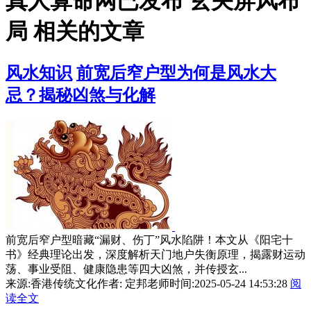
真人算命网已发布 玄关屏风布
局 相关的文章
风水知识
前宽后窄户型为何是风水大
忌？揭秘凶煞与化解
前宽后窄户型暗藏“漏财、伤丁”风水陷阱！本文从《阳宅十
书》经典理论出发，深度解析天门地户失衡原理，揭露财运动
荡、事业受阻、健康隐患等四大凶煞，并传授玄...
来源:香港传统文化
作者: 定邦老师
时间:2025-05-24 14:53:28
阅
读全文