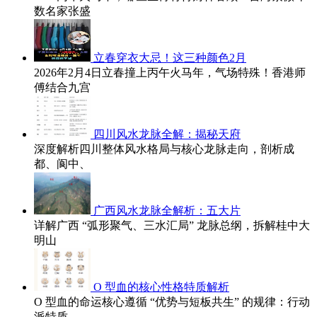
数名家张盛
立春穿衣大忌！这三种颜色2月
2026年2月4日立春撞上丙午火马年，气场特殊！香港师
傅结合九宫
四川风水龙脉全解：揭秘天府
深度解析四川整体风水格局与核心龙脉走向，剖析成
都、阆中、
广西风水龙脉全解析：五大片
详解广西 “弧形聚气、三水汇局” 龙脉总纲，拆解桂中大
明山
O 型血的核心性格特质解析
O 型血的命运核心遵循 “优势与短板共生” 的规律：行动
派特质